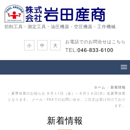
切削工具・測定工具・油圧機器・空圧機器・工作機械
お電話でのお問合せはこちら
小
中
大
TEL:
046-833-6100
ホーム
新着情報
夏季休業のお知らせ ８月１1日（金）～８月１６日(水）迄夏季休業
となります。 メール・FAXでのお問い合せ、ご注文は受け付けており
ます。
新着情報